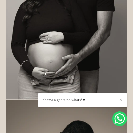
chama a gente no whats! ♥
✕