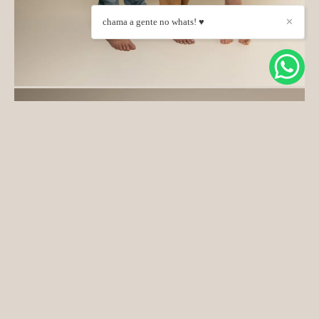
chama a gente no whats! ♥
✕