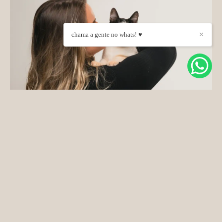
chama a gente no whats! ♥
✕