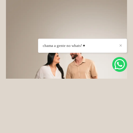
chama a gente no whats! ♥
✕