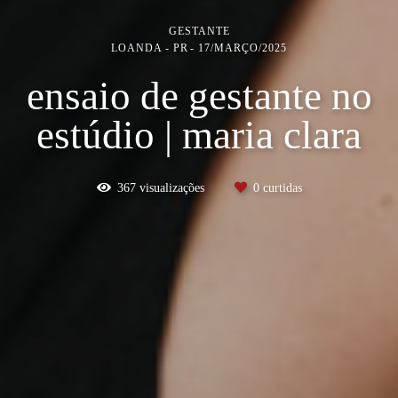
GESTANTE
LOANDA - PR
17/MARÇO/2025
ensaio de gestante no
estúdio | maria clara
367
visualizações
0
curtidas