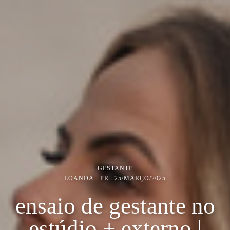
GESTANTE
LOANDA - PR
25/MARÇO/2025
ensaio de gestante no
estúdio + externo |