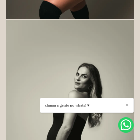
chama a gente no whats! ♥
✕