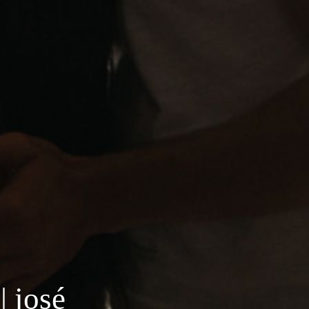
| josé