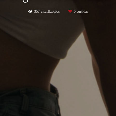
357
visualizações
0
curtidas