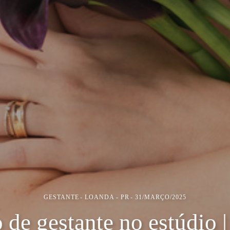
GESTANTE
LOANDA - PR
31/MARÇO/2025
 de gestante no estúdio |