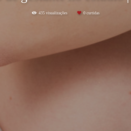
435
visualizações
0
curtidas