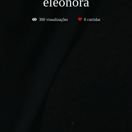
eleonora
300
visualizações
0
curtidas