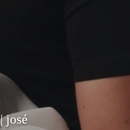
| josé