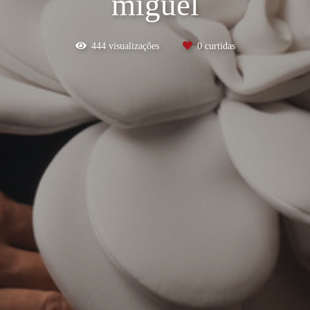
miguel
444
visualizações
0
curtidas