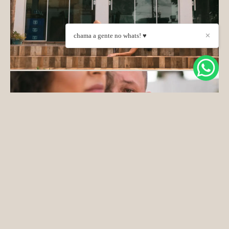
chama a gente no whats! ♥
✕