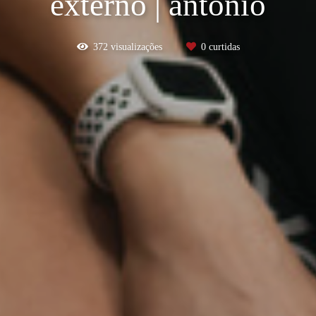
externo | antonio
372
visualizações
0
curtidas