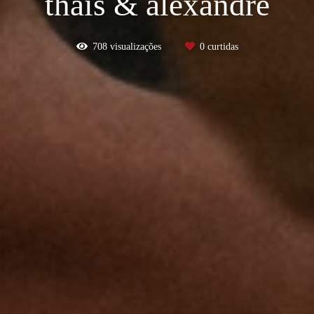
thais & alexandre
708
visualizações
0
curtidas