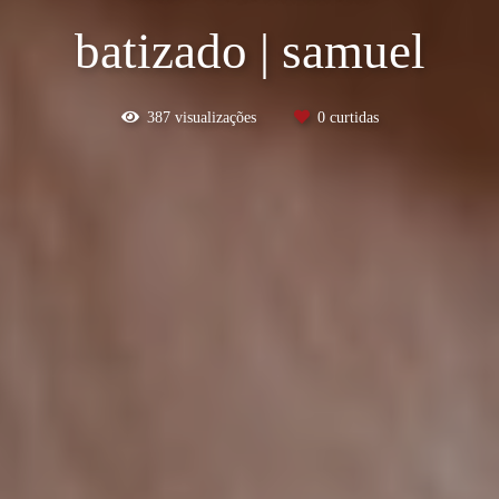
batizado | samuel
387
visualizações
0
curtidas