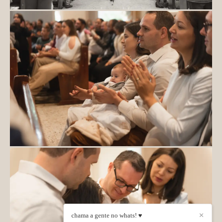
chama a gente no whats! ♥
✕