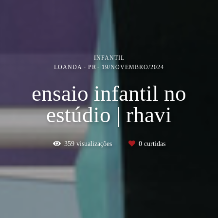
INFANTIL
LOANDA - PR
19/NOVEMBRO/2024
ensaio infantil no
estúdio | rhavi
359
visualizações
0
curtidas