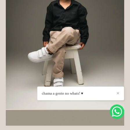
chama a gente no whats! ♥
✕