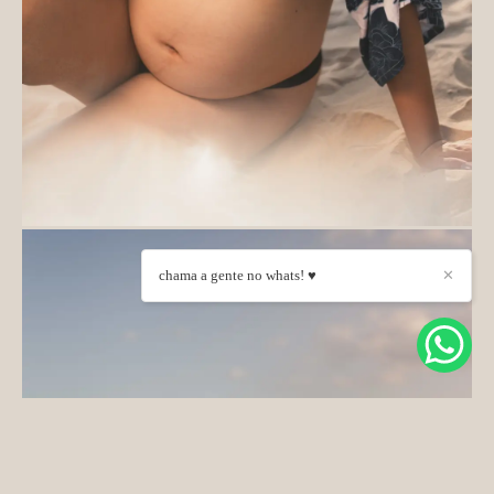
chama a gente no whats! ♥
✕