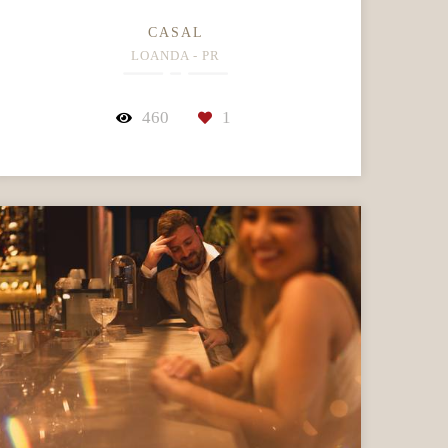
CASAL
LOANDA - PR
460
1