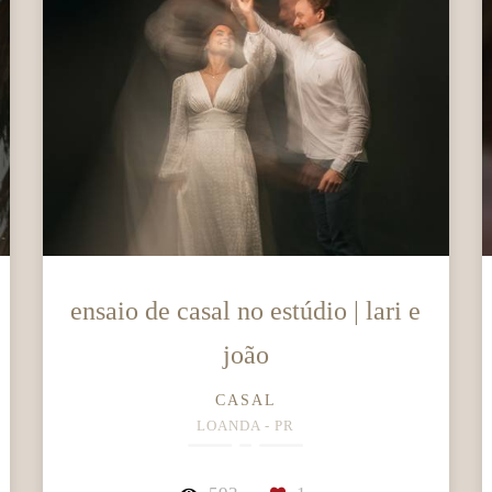
ensaio de casal no estúdio | lari e
joão
CASAL
LOANDA - PR