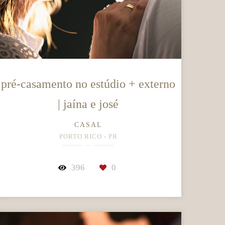
pré-casamento no estúdio + externo
| jaína e josé
CASAL
PORTO RICO - PR
396
0