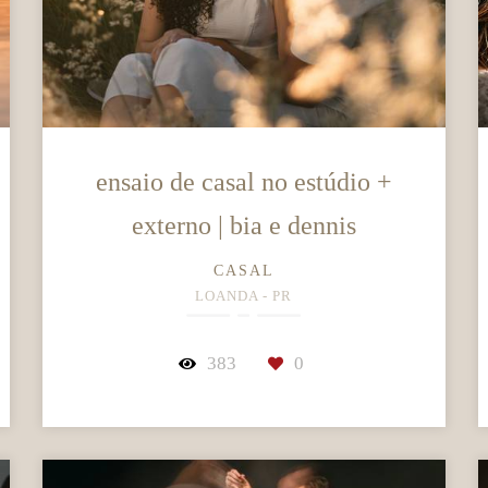
ensaio de casal no estúdio +
externo | bia e dennis
CASAL
LOANDA - PR
383
0