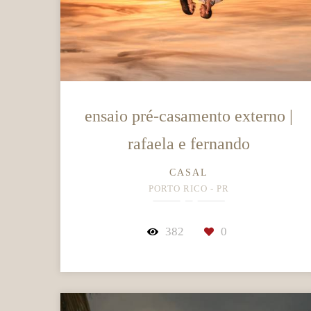
ensaio pré-casamento externo |
rafaela e fernando
CASAL
PORTO RICO - PR
382
0