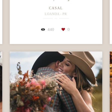
CASAL
LOANDA - PR
440
0