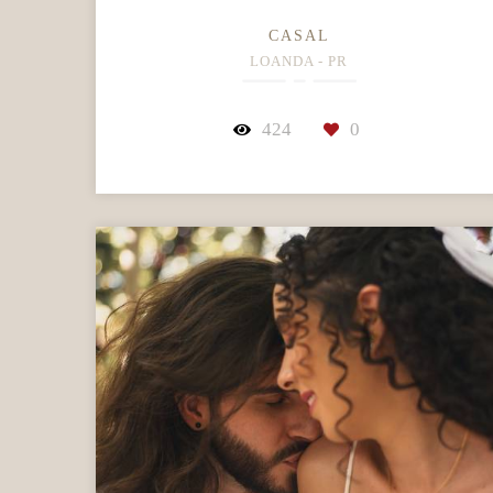
CASAL
LOANDA - PR
424
0