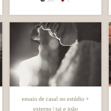
593
1
ensaio de casal no estúdio +
externo | tai e joão