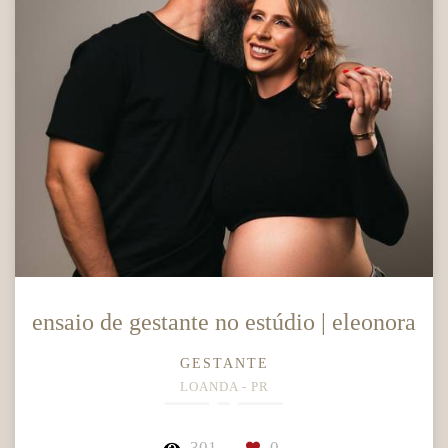
ensaio de gestante no estúdio | eleonora
GESTANTE
LOANDA - PR
301
0