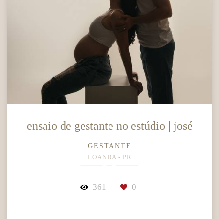
ensaio de gestante no estúdio | josé
GESTANTE
LOANDA - PR
361
0