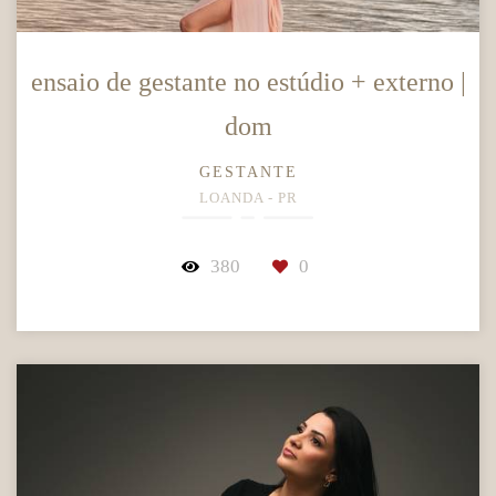
ensaio de gestante no estúdio + externo |
dom
GESTANTE
LOANDA - PR
380
0