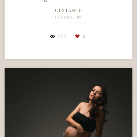
GESTANTE
LOANDA - PR
437
0