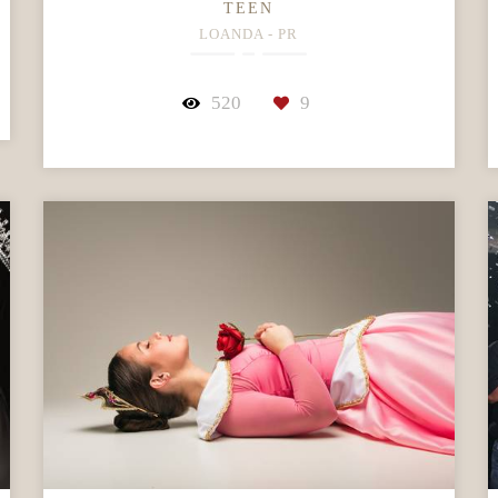
TEEN
LOANDA - PR
520
9