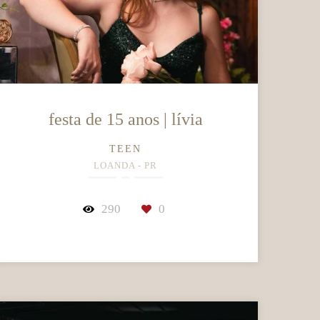
festa de 15 anos | lívia
TEEN
LOANDA - PR
290
0