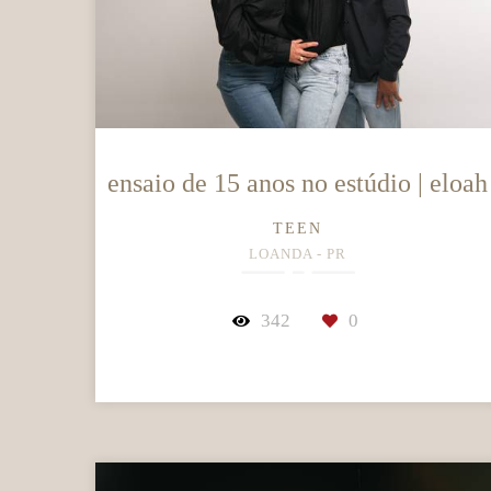
ensaio de 15 anos no estúdio | eloah
TEEN
LOANDA - PR
342
0