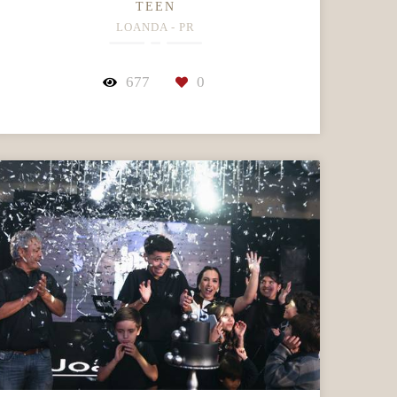
TEEN
LOANDA - PR
677
0