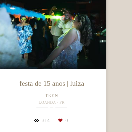
festa de 15 anos | luiza
TEEN
LOANDA - PR
314
0