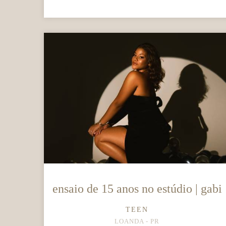
ensaio de 15 anos no estúdio | gabi
TEEN
LOANDA - PR