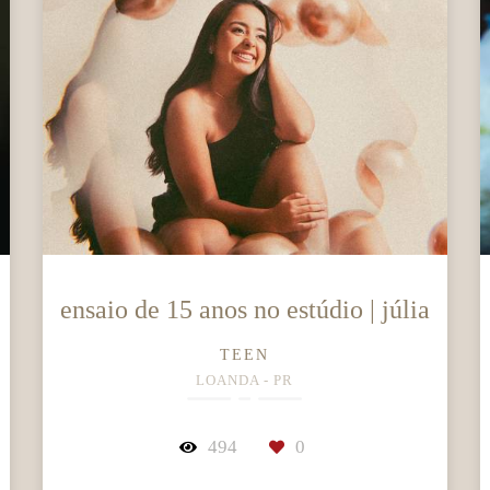
ensaio de 15 anos no estúdio | júlia
TEEN
LOANDA - PR
494
0