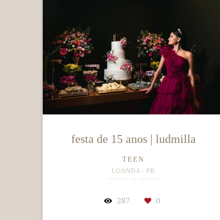
festa de 15 anos | ludmilla
TEEN
LOANDA - PR
287
0