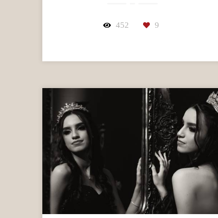
452
9